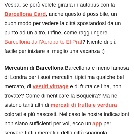
Vespa, se però volete girarla in autobus con la
Barcellona Card
, anche questo è possibile, un
buon modo per vedere la città spostandosi da un
punto ad un altro. Infine, come raggiungere
Barcellona dall’Aeroporto El Prat
? Niente di più
facile per iniziare al meglio una vacanza :)
Mercatini di Barcellona
Barcellona è meno famosa
di Londra per i suoi mercatini tipici ma qualche bel
mercato, di
vestiti vintage
e di frutta ce l’ha, non
trovate? Come dimenticare la Boqueira? Ma ne
sistono tanti altri di
mercati di frutta e verdura
colorati e più nascosti. Nel caso le nostre indicazioni
non siano sufficienti per voi, ecco un’
app
per
scovare tutti i mercatini della città spagnola.