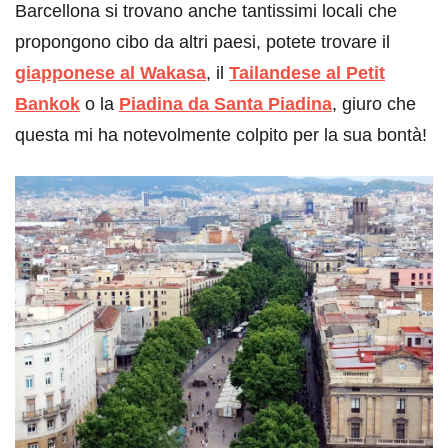
Barcellona si trovano anche tantissimi locali che
propongono cibo da altri paesi, potete trovare il
giapponese al Wakasa
, il
Tailandese al Petit
Bankok
o la
Piadina da Santa Piadina
, giuro che
questa mi ha notevolmente colpito per la sua bontà!