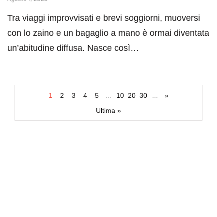
Tra viaggi improvvisati e brevi soggiorni, muoversi
con lo zaino e un bagaglio a mano è ormai diventata
un’abitudine diffusa. Nasce così…
1
2
3
4
5
...
10
20
30
...
»
Ultima »