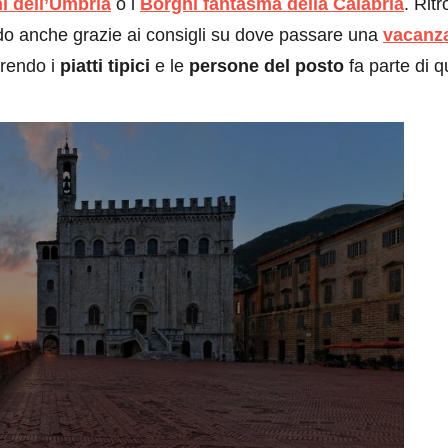
i dell’Umbria
o i
Borghi fantasma della Calabria
. Ritr
do anche grazie ai consigli su dove passare una
vacanza
prendo i
piatti tipici
e le
persone del posto
fa parte di q