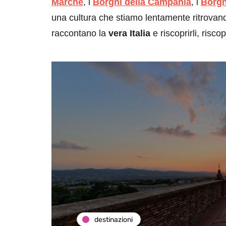
Marche
, i
Borghi della Campania
, i
Borgh
una cultura che stiamo lentamente ritrovan
raccontano la
vera Italia
e riscoprirli, risco
destinazioni