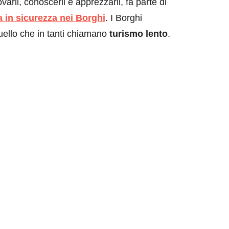
ovarli, conoscerli e apprezzarli, fa parte di
 in sicurezza nei Borghi
. I Borghi
uello che in tanti chiamano
turismo lento
.