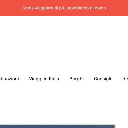
Come viaggiare di più spendendo di meno
tinazioni
Viaggi in Italia
Borghi
Consigli
Id