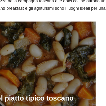
zza della campagna toscana e le dolci colline offrono un
nd breakfast e gli agriturismi sono i luoghi ideali per u
del piatto tipico toscano