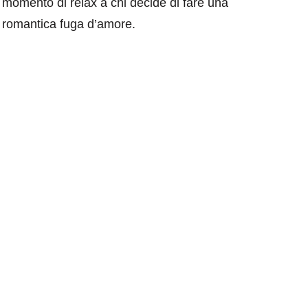
 momento di relax a chi decide di fare una
na romantica fuga d’amore.