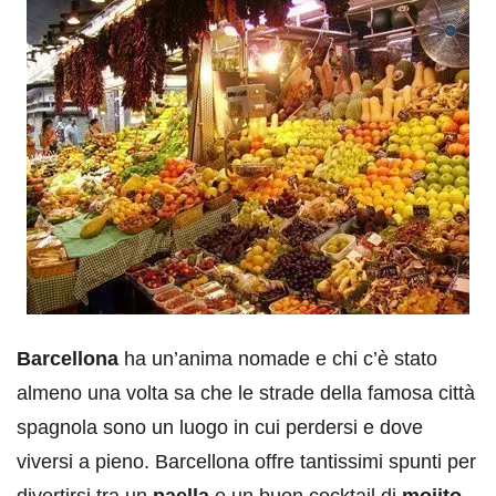
Barcellona
ha un’anima nomade e chi c’è stato
almeno una volta sa che le strade della famosa città
spagnola sono un luogo in cui perdersi e dove
viversi a pieno. Barcellona offre tantissimi spunti per
divertirsi tra un
paella
e un buon cocktail di
mojito
.