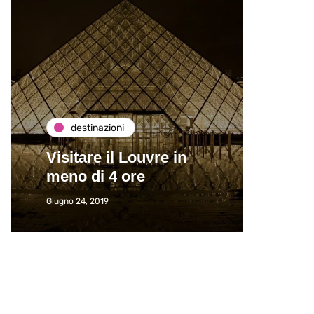
destinazioni
de
Visitare il Louvre in
Paros
meno di 4 ore
Immat
Giugno 24, 2019
Giugno 2