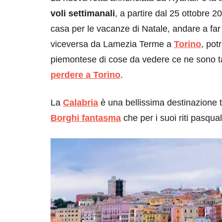
voli settimanali
, a partire dal 25 ottobre 
casa per le vacanze di Natale, andare a far
viceversa da Lamezia Terme a
Torino
, pot
piemontese di cose da vedere ce ne sono t
perdere a Torino
.
destinazioni
destinazioni
La
Calabria
è una bellissima destinazione tr
sitare il Louvre in
Paros e la Gre
Borghi fantasma
che per i suoi riti pasqual
no di 4 ore
Immaturi il Vi
no 24, 2019
Giugno 26, 2013