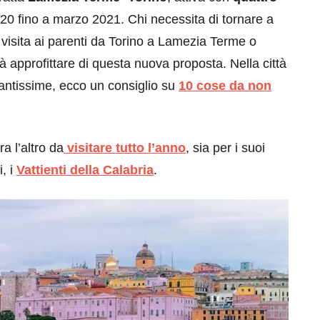
2020 fino a marzo 2021. Chi necessita di tornare a
 visita ai parenti da Torino a Lamezia Terme o
rà approfittare di questa nuova proposta. Nella città
antissime, ecco un consiglio su
10 cose da non
eventi
a l’altro da
visitare tutto l’anno
, sia per i suoi
cia di
Eventi di aprile 2026 a
i, i
Vattienti della Calabria
.
aggio
Rimini e dintorni
Marzo 31, 2026