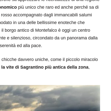
ronomico
più unico che raro ed anche perché sa di
no rosso accompagnato dagli immancabili salumi
omodato in una delle bellissime enoteche che
ti il borgo antico di Montefalco è oggi un centro
te e silenzioso, circondato da un panorama dalla
 serenità ed alla pace.
eventi
e chicche davvero uniche, come il piccolo miracolo
cia di
Eventi di aprile 2026 a
aggio
Rimini e dintorni
la vite di Sagrantino più antica della zona
,
Marzo 31, 2026