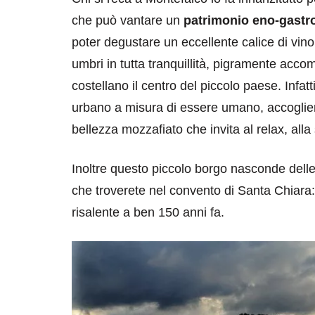
che può vantare un
patrimonio eno-gast
poter degustare un eccellente calice di vi
umbri in tutta tranquillità, pigramente acc
costellano il centro del piccolo paese. Infat
urbano a misura di essere umano, accoglien
bellezza mozzafiato che invita al relax, alla
destinazioni
destinazioni
Inoltre questo piccolo borgo nasconde dell
sitare il Louvre in
Paros e la Gre
no di 4 ore
Immaturi il Vi
che troverete nel convento di Santa Chiara:
risalente a ben 150 anni fa.
no 24, 2019
Giugno 26, 2013