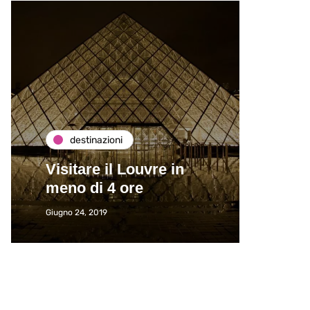
destinazioni
de
Visitare il Louvre in
Paros
meno di 4 ore
Immat
Giugno 24, 2019
Giugno 2