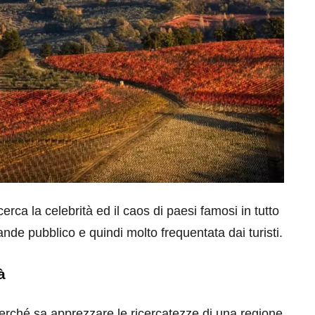
rca la celebrità ed il caos di paesi famosi in tutto
nde pubblico e quindi molto frequentata dai turisti.
à
 perché sa apprezzare le ricercatezze di una regione