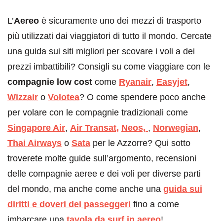
L’
Aereo
è sicuramente uno dei mezzi di trasporto
più utilizzati dai viaggiatori di tutto il mondo. Cercate
una guida sui siti migliori per scovare i voli a dei
prezzi imbattibili? Consigli su come viaggiare con le
compagnie low cost
come
Ryanair
,
Easyjet
,
Wizzair
o
Volotea
? O come spendere poco anche
per volare con le compagnie tradizionali come
Singapore Air
,
Air Transat,
Neos,
,
Norwegian
,
Thai Airways
o
Sata
per le Azzorre? Qui sotto
troverete molte guide sull’argomento, recensioni
delle compagnie aeree e dei voli per diverse parti
del mondo, ma anche come anche una
guida sui
diritti e doveri dei passeggeri
fino a come
imbarcare una
tavola da surf in aereo
!