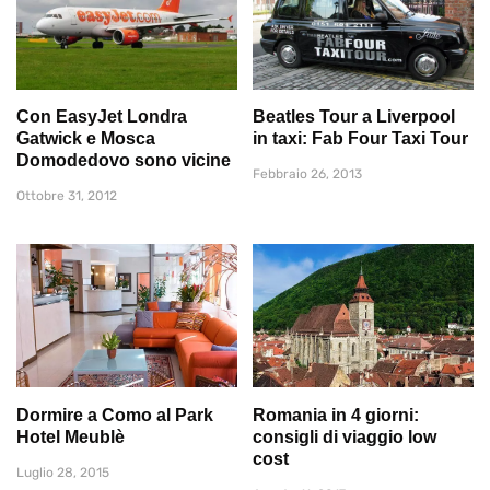
Con EasyJet Londra
Beatles Tour a Liverpool
Gatwick e Mosca
in taxi: Fab Four Taxi Tour
Domodedovo sono vicine
Febbraio 26, 2013
Ottobre 31, 2012
Dormire a Como al Park
Romania in 4 giorni:
Hotel Meublè
consigli di viaggio low
cost
Luglio 28, 2015