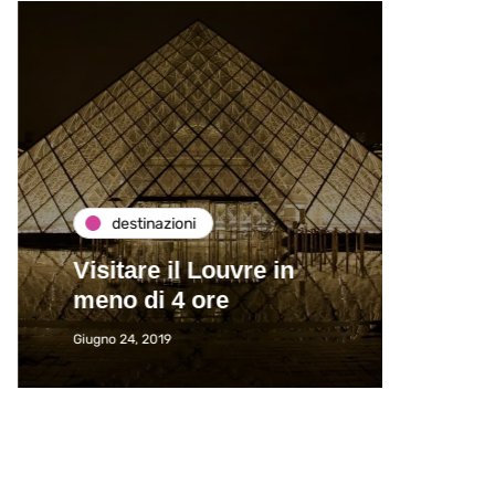
destinazioni
de
Visitare il Louvre in
Paros
meno di 4 ore
Immat
Giugno 24, 2019
Giugno 2