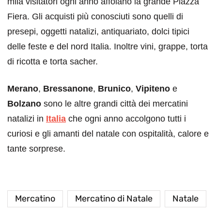
mila visitatori ogni anno affolano la grande Piazza
Fiera. Gli acquisti più conosciuti sono quelli di
presepi, oggetti natalizi, antiquariato, dolci tipici
delle feste e del nord Italia. Inoltre vini, grappe, torta
di ricotta e torta sacher.
Merano
,
Bressanone
,
Brunico
,
Vipiteno
e
Bolzano
sono le altre grandi città dei mercatini
natalizi in
Italia
che ogni anno accolgono tutti i
curiosi e gli amanti del natale con ospitalità, calore e
tante sorprese.
Mercatino
Mercatino di Natale
Natale