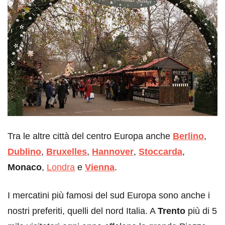
Tra le altre città del centro Europa anche
Berlino
,
Dublino
,
Bruxelles
,
Hannover
,
Stoccarda
,
Monaco
,
Londra
e
Vienna
.
I mercatini più famosi del sud Europa sono anche i
nostri preferiti, quelli del nord Italia. A
Trento
più di 5