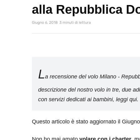
alla Repubblica D
Giugno 6, 2018
3 minuti di lettura
L
a recensione del volo Milano - Repub
descrizione del nostro volo in tre, due 
con servizi dedicati ai bambini, leggi qui.
Questo articolo è stato aggiornato il Giugn
Non ho mai amato
volare con i charter
, m