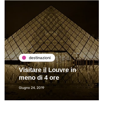
destinazioni
de
Visitare il Louvre in
Paros
meno di 4 ore
Immat
Giugno 24, 2019
Giugno 2