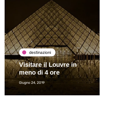
destinazioni
de
Visitare il Louvre in
Paros
meno di 4 ore
Immat
Giugno 24, 2019
Giugno 2