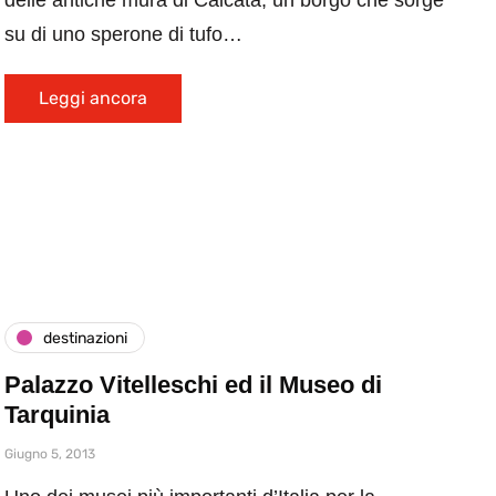
delle antiche mura di Calcata, un borgo che sorge
su di uno sperone di tufo…
Leggi ancora
destinazioni
Palazzo Vitelleschi ed il Museo di
Tarquinia
Giugno 5, 2013