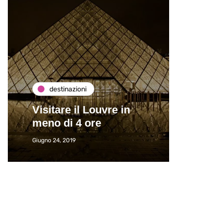
destinazioni
de
Visitare il Louvre in
Paros
meno di 4 ore
Immat
Giugno 24, 2019
Giugno 2