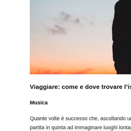
destinazioni
destinazioni
sitare il Louvre in
Paros e la Gre
no di 4 ore
Immaturi il Vi
no 24, 2019
Giugno 26, 2013
Viaggiare: come e dove trovare l’i
Musica
Quante volte è successo che, ascoltando u
partita in quinta ad immaginare luoghi lonta