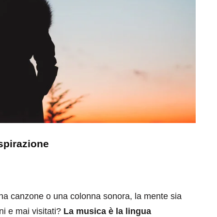
eventi
cia di
Eventi di aprile 2026 a
aggio
Rimini e dintorni
Marzo 31, 2026
spirazione
na canzone o una colonna sonora, la mente sia
ni e mai visitati?
La musica è la lingua