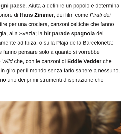
 ogni paese
. Aiuta a definire un popolo e determina
sonore di
Hans Zimmer,
dei film come
Pirati dei
rtire per una crociera, canzoni celtiche che fanno
gia, alla Svezia; la
hit parade spagnola
del
amente ad Ibiza, o sulla Plaja de la Barceloneta;
e fanno pensare solo a quanto si vorrebbe
e Wild
che, con le canzoni di
Eddie Vedder
che
 in giro per il mondo senza farlo sapere a nessuno.
o uno dei primi strumenti d’ispirazione che