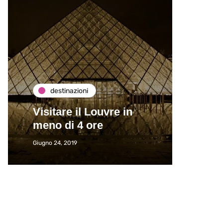
destinazioni
de
Visitare il Louvre in
Paros
meno di 4 ore
Immat
Giugno 24, 2019
Giugno 2