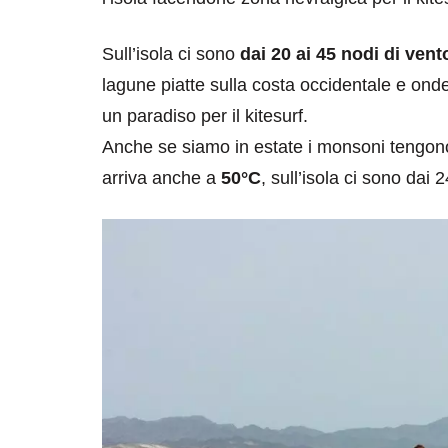
Sull’isola ci sono
dai 20 ai 45 nodi di vent
lagune piatte sulla costa occidentale e onde
un paradiso per il kitesurf.
Anche se siamo in estate i monsoni tengon
arriva anche a
50°C
, sull’isola ci sono dai
destinazioni
destinazioni
sitare il Louvre in
Paros e la Gre
no di 4 ore
Immaturi il Vi
no 24, 2019
Giugno 26, 2013