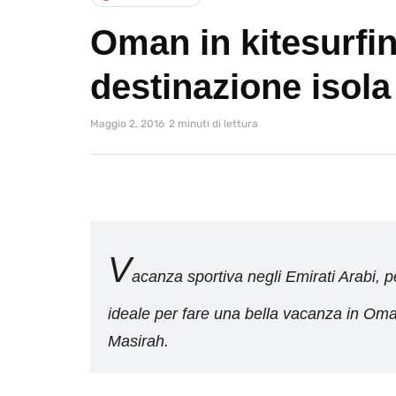
Oman in kitesurfi
destinazione isola
Maggio 2, 2016
2 minuti di lettura
V
acanza sportiva negli Emirati Arabi, pe
ideale per fare una bella vacanza in Oman
Masirah.