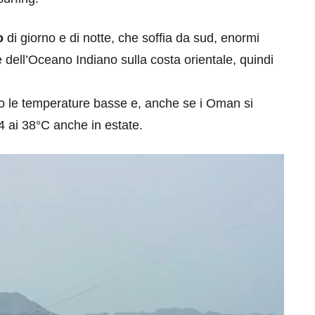
o
di giorno e di notte, che soffia da sud, enormi
 dell’Oceano Indiano sulla costa orientale, quindi
o le temperature basse e, anche se i Oman si
 24 ai 38°C anche in estate.
eventi
cia di
Eventi di aprile 2026 a
aggio
Rimini e dintorni
Marzo 31, 2026