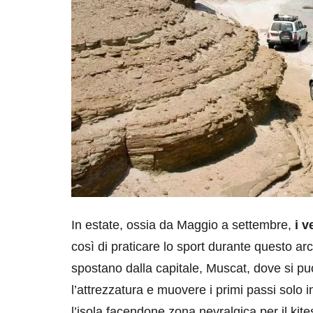
In estate, ossia da Maggio a settembre,
i v
così di praticare lo sport durante questo arc
spostano dalla capitale, Muscat, dove si p
l’attrezzatura e muovere i primi passi solo 
l’isola facendone zona nevralgica per il kite