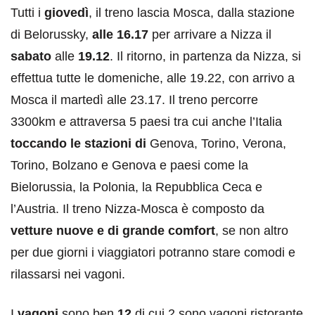
Tutti i
giovedì
, il treno lascia Mosca, dalla stazione
di Belorussky,
alle 16.17
per arrivare a Nizza il
sabato
alle
19.12
. Il ritorno, in partenza da Nizza, si
effettua tutte le domeniche, alle 19.22, con arrivo a
Mosca il martedì alle 23.17. Il treno percorre
3300km e attraversa 5 paesi tra cui anche l’Italia
toccando le stazioni di
Genova, Torino, Verona,
Torino, Bolzano e Genova e paesi come la
Bielorussia, la Polonia, la Repubblica Ceca e
l’Austria. Il treno Nizza-Mosca è composto da
vetture nuove e di grande comfort
, se non altro
per due giorni i viaggiatori potranno stare comodi e
rilassarsi nei vagoni.
I
vagoni
sono ben
12
di cui 2 sono vagoni ristorante