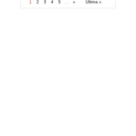
1
2
3
4
5
...
»
Ultima »