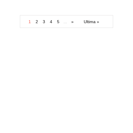
1
2
3
4
5
...
»
Ultima »