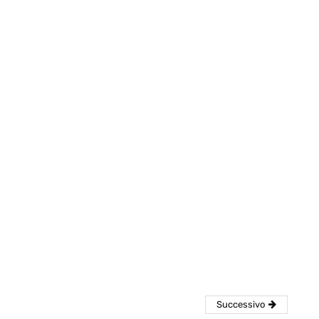
eventi
cia di
Eventi di aprile 2026 a
aggio
Rimini e dintorni
Marzo 31, 2026
Successivo