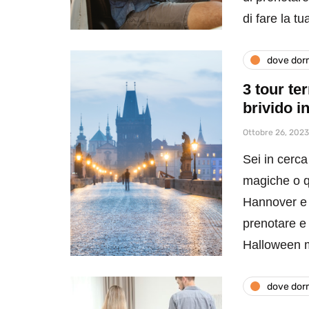
di fare la t
dove dor
3 tour te
brivido i
Ottobre 26, 2023
Sei in cerca
magiche o q
Hannover e P
prenotare e
Halloween m
dove dor