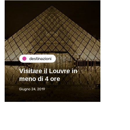
destinazioni
de
Visitare il Louvre in
Paros
meno di 4 ore
Immat
Giugno 24, 2019
Giugno 2