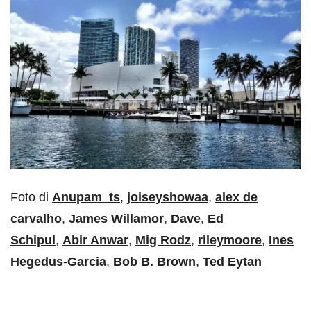
Foto di
Anupam_ts
,
joiseyshowaa
,
alex de
carvalho
,
James Willamor
,
Dave
,
Ed
Schipul
,
Abir Anwar
,
Mig Rodz
,
rileymoore
,
Ines
Hegedus-Garcia
,
Bob B. Brown
,
Ted Eytan