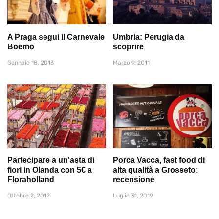
A Praga segui il Carnevale
Umbria: Perugia da
Boemo
scoprire
Gennaio 18, 2013
Marzo 9, 2011
Partecipare a un'asta di
Porca Vacca, fast food di
fiori in Olanda con 5€ a
alta qualità a Grosseto:
Floraholland
recensione
Ottobre 2, 2012
Luglio 31, 2019