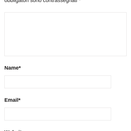
obbligatori sono contrassegnati
*
Name
*
Email
*