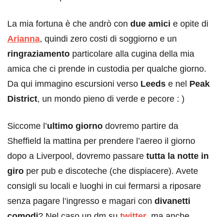
La mia fortuna è che andrò con
due amici
e opite di
Arianna
, quindi zero costi di soggiorno e un
ringraziamento
particolare alla cugina della mia
amica che ci prende in custodia per qualche giorno.
Da qui immagino escursioni verso
Leeds
e nel
Peak
District
, un mondo pieno di verde e pecore : )
Siccome l’
ultimo giorno
dovremo partire da
Sheffield la mattina per prendere l’aereo il giorno
dopo a Liverpool, dovremo passare
tutta la notte in
giro
per pub e discoteche (che dispiacere). Avete
consigli su locali e luoghi in cui fermarsi a riposare
senza pagare l’ingresso e magari con
divanetti
comodi
? Nel caso un dm su
twitter
, ma anche