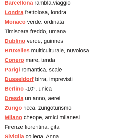
Barcellona
rambla,viaggio
Londra
frettolosa, londra
Monaco
verde, ordinata
Timisoara freddo, umana
Dublino
verde, guinnes
Bruxelles
multiculturale, nuvolosa
Conero
mare, tenda
Parigi
romantica, scale
Dusseldorf
birra, imprevisti
Berlino
-10°, unica
Dresda
un anno, aerei
Zurigo
ricca, zurigoturismo
Milano
cheope, amici milanesi
Firenze fiorentina, gita
Siviglia
collega, Anna