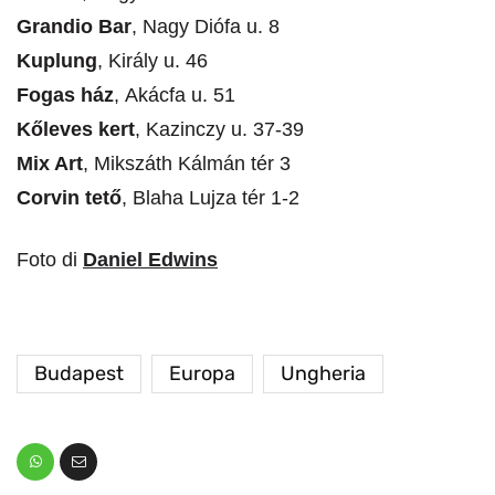
Grandio Bar
, Nagy Diófa u. 8
Kuplung
, Király u. 46
Fogas ház
, Akácfa u. 51
Kőleves kert
, Kazinczy u. 37-39
Mix Art
, Mikszáth Kálmán tér 3
Corvin tető
, Blaha Lujza tér 1-2
Foto di
Daniel Edwins
Budapest
Europa
Ungheria