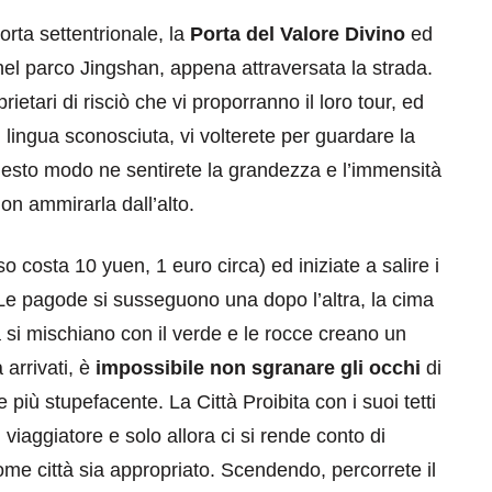
orta settentrionale, la
Porta del Valore Divino
ed
e nel parco Jingshan, appena attraversata la strada.
ietari di risciò che vi proporranno il loro tour, ed
in lingua sconosciuta, vi volterete per guardare la
 questo modo ne sentirete la grandezza e l’immensità
on ammirarla dall’alto.
so costa 10 yuen, 1 euro circa) ed iniziate a salire i
. Le pagode si susseguono una dopo l’altra, la cima
ra si mischiano con il verde e le rocce creano un
arrivati, è
impossibile non sgranare gli occhi
di
e più stupefacente. La Città Proibita con i suoi tetti
l viaggiatore e solo allora ci si rende conto di
me città sia appropriato. Scendendo, percorrete il