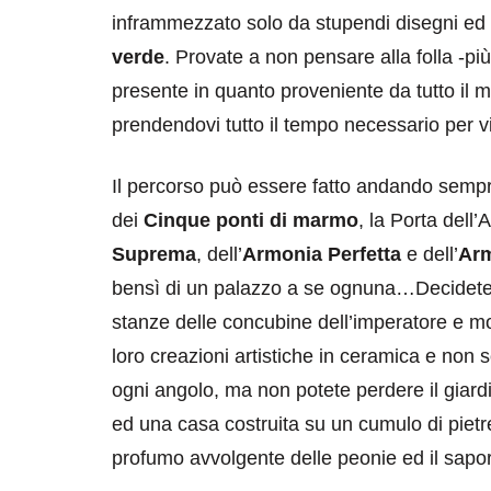
inframmezzato solo da stupendi disegni ed a
verde
. Provate a non pensare alla folla -
presente in quanto proveniente da tutto il 
prendendovi tutto il tempo necessario per v
Il percorso può essere fatto andando sempre
destinazioni
destinazioni
dei
Cinque ponti di marmo
, la Porta dell
sitare il Louvre in
Paros e la Gre
Suprema
, dell’
Armonia Perfetta
e dell’
Arm
no di 4 ore
Immaturi il Vi
bensì di un palazzo a se ognuna…Decidete poi
no 24, 2019
Giugno 26, 2013
stanze delle concubine dell’imperatore e mo
loro creazioni artistiche in ceramica e non 
ogni angolo, ma non potete perdere il giardi
ed una casa costruita su un cumulo di pietre 
profumo avvolgente delle peonie ed il sapor