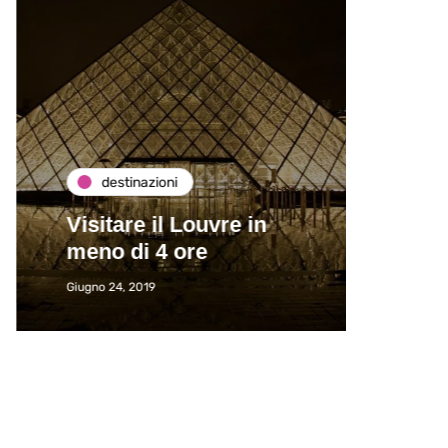
destinazioni
de
Visitare il Louvre in
Paros
meno di 4 ore
Immat
Giugno 24, 2019
Giugno 2