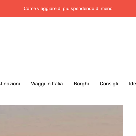
Come viaggiare di più spendendo di meno
tinazioni
Viaggi in Italia
Borghi
Consigli
Id