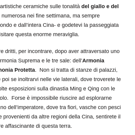
rtistiche ceramiche sulle tonalità
del giallo e del
più numerosa nei fine settimana, ma sempre
mondo e dall’intera Cina- e godetevi la passeggiata
isitare questa enorme meraviglia.
 dritti, per incontrare, dopo aver attraversato uno
eventi
’Armonia Suprema e le tre sale: dell’
Armonia
cia di
Eventi di aprile 2026 a
onia Protetta
. Non si tratta di stanze di palazzi,
aggio
Rimini e dintorni
 se inoltrarvi nelle vie laterali, dove troverete le
Marzo 31, 2026
lte esposizioni sulla dinastia Ming e Qing con le
solo. Forse è impossibile riuscire ad esplorarne
no dell’imperatore, dove tra fiori, vasche con pesci
provenienti da altre regioni della Cina, sentirete il
e affascinante di questa terra.