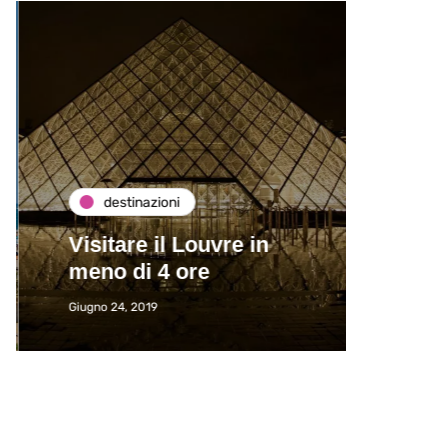
destinazioni
de
Visitare il Louvre in
Paros
meno di 4 ore
Immat
Giugno 24, 2019
Giugno 2