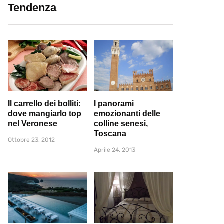
Tendenza
Il carrello dei bolliti:
I panorami
dove mangiarlo top
emozionanti delle
nel Veronese
colline senesi,
Toscana
Ottobre 23, 2012
Aprile 24, 2013