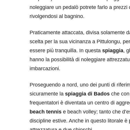
noleggiare un pedalò potrete farlo a prezzi 
rivolgendosi al bagnino.
Praticamente attaccata, divisa solamente da 
scelta per la sua vicinanza a Pittulongu, per
essere più tranquilla. In questa
spiaggia
, g
destinazioni
destinazioni
hanno la possibilità di noleggiare attrezzat
imbarcazioni.
sitare il Louvre in
Paros e la Gre
no di 4 ore
Immaturi il Vi
Proseguendo a nord, uno dei punti di riferim
no 24, 2019
Giugno 26, 2013
sicuramente la
spiaggia di Bados
che con 
frequentatori è diventata un centro di aggr
beach tennis
e beach volley; tanto che d’es
discipline estive. Anche in questo litorale è
attrezzatura e due chioschi.