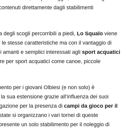
contenuti direttamente dagli stabilimenti
degli scogli percorribili a piedi,
Lo Squalo
viene
 le stesse caratteristiche ma con il vantaggio di
li amanti e semplici interessati agli
sport acquatici
eventi
ure per sport acquatici come canoe, piccole
cia di
Eventi di aprile 2026 a
aggio
Rimini e dintorni
ento per i giovani Olbiesi (e non solo) è
Marzo 31, 2026
la sua estensione grazie all’influenza dei suoi
egazione per la presenza di
campi da gioco per il
tate si organizzano i vari tornei di queste
 presente un solo stabilimento per il noleggio di