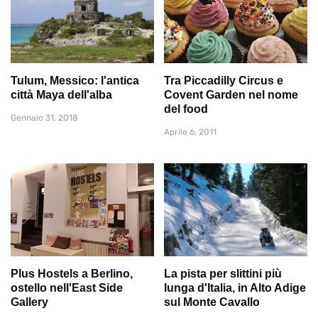
Tulum, Messico: l'antica
Tra Piccadilly Circus e
città Maya dell'alba
Covent Garden nel nome
del food
Gennaio 31, 2018
Aprile 6, 2011
Plus Hostels a Berlino,
La pista per slittini più
ostello nell'East Side
lunga d'Italia, in Alto Adige
Gallery
sul Monte Cavallo