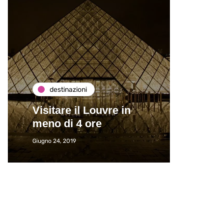
destinazioni
de
Visitare il Louvre in
Paros
meno di 4 ore
Immat
Giugno 24, 2019
Giugno 2