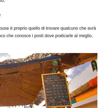
to.
e
ouse è proprio quello di trovare qualcuno che avrà
co che conosce i posti dove praticarle al meglio,
eventi
cia di
Eventi di aprile 2026 a
aggio
Rimini e dintorni
Marzo 31, 2026