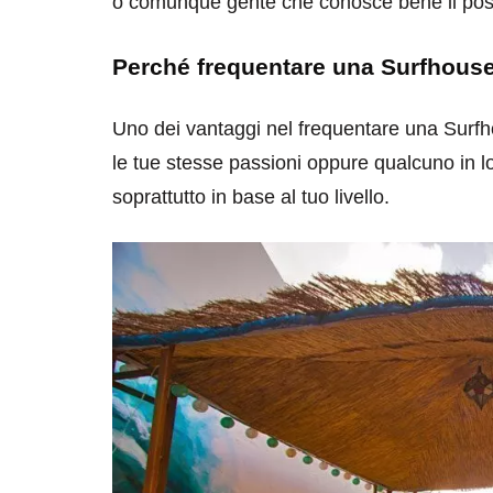
o comunque gente che conosce bene il pos
Perché frequentare una Surfhous
Uno dei vantaggi nel frequentare una Surfh
le tue stesse passioni oppure qualcuno in lo
soprattutto in base al tuo livello.
destinazioni
destinazioni
sitare il Louvre in
Paros e la Gre
no di 4 ore
Immaturi il Vi
no 24, 2019
Giugno 26, 2013