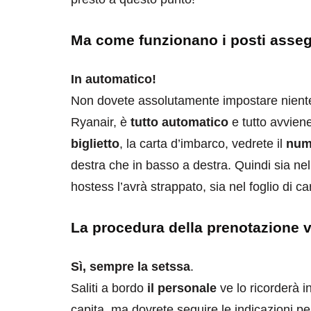
Ma come funzionano i posti asseg
In automatico!
Non dovete assolutamente impostare niente n
Ryanair, è
tutto automatico
e tutto avvie
biglietto
, la carta d’imbarco, vedrete il
num
destra che in basso a destra. Quindi sia nel
hostess l’avrà strappato, sia nel foglio di ca
La procedura della prenotazione v
Sì, sempre la setssa
.
Saliti a bordo
il personale
ve lo ricorderà i
capita, ma dovrete seguire le indicazioni pe