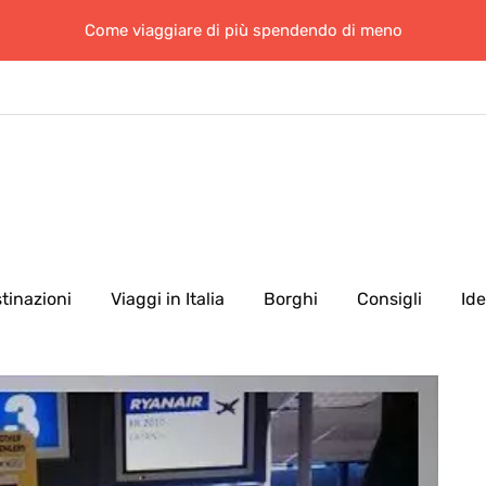
Come viaggiare di più spendendo di meno
tinazioni
Viaggi in Italia
Borghi
Consigli
Id