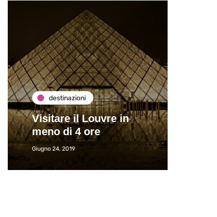
destinazioni
de
Visitare il Louvre in
Paros
meno di 4 ore
Immat
Giugno 24, 2019
Giugno 2