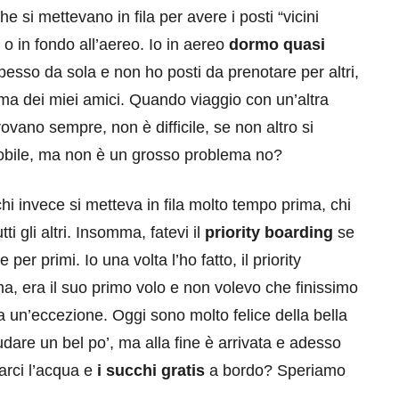
 si mettevano in fila per avere i posti “vicini
a o in fondo all’aereo. Io in aereo
dormo quasi
sso da sola e non ho posti da prenotare per altri,
ima dei miei amici. Quando viaggio con un’altra
rovano sempre, non è difficile, se non altro si
mobile, ma non è un grosso problema no?
eventi
hi invece si metteva in fila molto tempo prima, chi
cia di
Eventi di aprile 2026 a
i gli altri. Insomma, fatevi il
priority boarding
se
aggio
Rimini e dintorni
per primi. Io una volta l’ho fatto, il priority
Marzo 31, 2026
 era il suo primo volo e non volevo che finissimo
a un’eccezione. Oggi sono molto felice della bella
sudare un bel po’, ma alla fine è arrivata e adesso
rci l’acqua e
i succhi gratis
a bordo? Speriamo