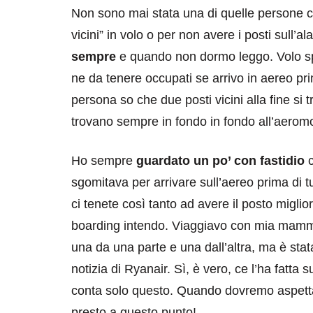
Non sono mai stata una di quelle persone che
vicini” in volo o per non avere i posti sull’al
sempre
e quando non dormo leggo. Volo spe
ne da tenere occupati se arrivo in aereo pr
persona so che due posti vicini alla fine si t
trovano sempre in fondo in fondo all’aero
destinazioni
destinazioni
Ho sempre
guardato un po’ con fastidio
c
sitare il Louvre in
Paros e la Gre
sgomitava per arrivare sull’aereo prima di tutt
no di 4 ore
Immaturi il Vi
ci tenete così tanto ad avere il posto migliore 
no 24, 2019
Giugno 26, 2013
boarding intendo. Viaggiavo con mia mamma,
una da una parte e una dall’altra, ma è stat
notizia di Ryanair. Sì, è vero, ce l’ha fatta 
conta solo questo. Quando dovremo aspetta
presto a questo punto!