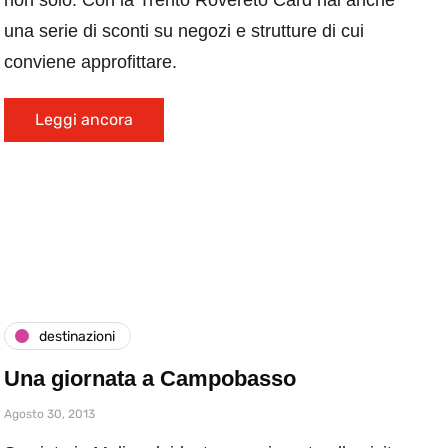
non solo. Con la Trento Rovereto Card hai anche
una serie di sconti su negozi e strutture di cui
conviene approfittare.
Leggi ancora
destinazioni
Una giornata a Campobasso
Agosto 30, 2013