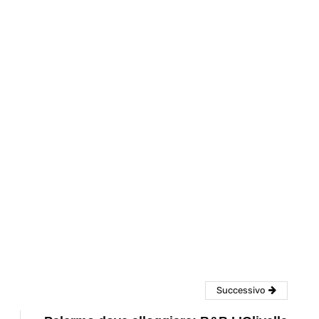
eventi
cia di
Eventi di aprile 2026 a
aggio
Rimini e dintorni
Marzo 31, 2026
Successivo