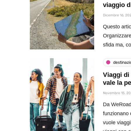
viaggio d
Dicembre 16, 20
Questo artic
Organizzare
sfida ma, c
destinazi
Viaggi d
vale la p
Novembre 15, 2
Da WeRoad a
funzionano d
vuole viaggi