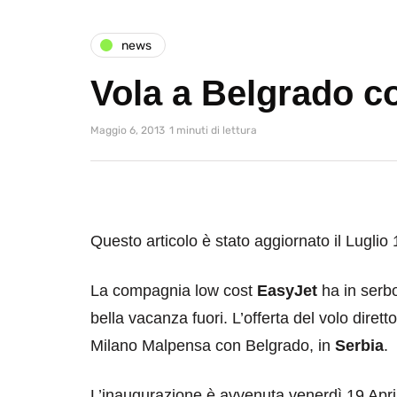
news
Vola a Belgrado c
Maggio 6, 2013
1 minuti di lettura
Questo articolo è stato aggiornato il Luglio
La compagnia low cost
EasyJet
ha in serbo
bella vacanza fuori. L’offerta del volo dirett
Milano Malpensa con Belgrado, in
Serbia
.
L’inaugurazione è avvenuta venerdì 19 April