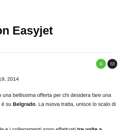
on Easyjet
 19, 2014
 una bellissima offerta per chi desidera fare una
o è su
Belgrado
. La nuova tratta, unisce lo scalo di
e e i collegamenti sono effettuati
tre volte a