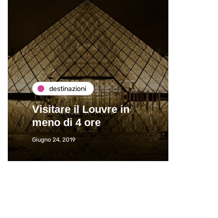
destinazioni
de
Visitare il Louvre in
Paros
meno di 4 ore
Immat
Giugno 24, 2019
Giugno 2