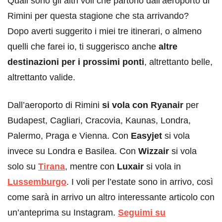
Quali sono gli altri voli che partono dall’aeroporto di
Rimini per questa stagione che sta arrivando?
Dopo averti suggerito i miei tre itinerari, o almeno
quelli che farei io, ti suggerisco anche
altre
destinazioni per i prossimi ponti
, altrettanto belle,
altrettanto valide.
Dall’aeroporto di Rimini
si vola con Ryanair
per
Budapest, Cagliari, Cracovia, Kaunas, Londra,
Palermo, Praga e Vienna. Con
Easyjet
si vola
invece su Londra e Basilea. Con
Wizzair
si vola
solo su
Tirana
, mentre con
Luxair
si vola in
Lussemburgo
. I voli per l’estate sono in arrivo, così
come sarà in arrivo un altro interessante articolo con
un’anteprima su Instagram.
Seguimi su