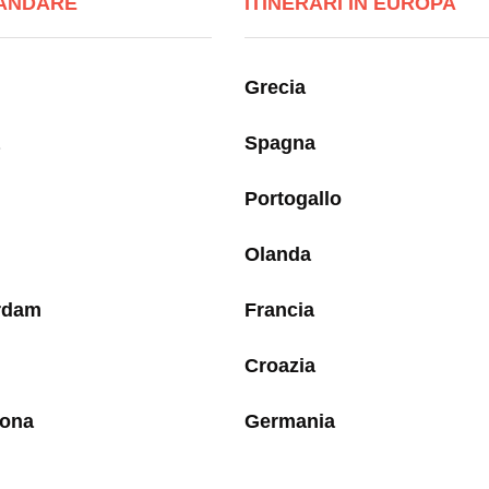
ANDARE
ITINERARI IN EUROPA
Grecia
Spagna
Portogallo
Olanda
rdam
Francia
Croazia
lona
Germania