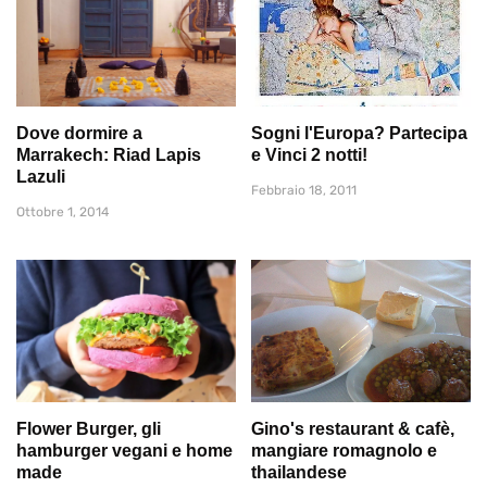
Dove dormire a
Sogni l'Europa? Partecipa
Marrakech: Riad Lapis
e Vinci 2 notti!
Lazuli
Febbraio 18, 2011
Ottobre 1, 2014
Flower Burger, gli
Gino's restaurant & cafè,
hamburger vegani e home
mangiare romagnolo e
made
thailandese