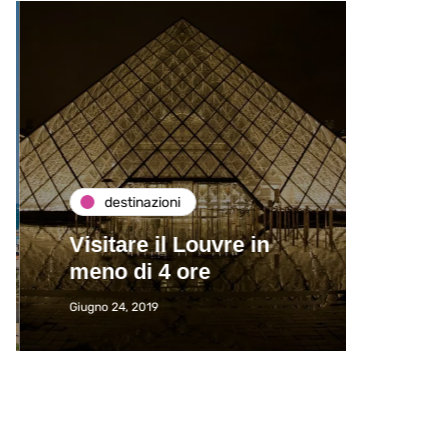
destinazioni
de
Visitare il Louvre in
Paros
meno di 4 ore
Immat
Giugno 24, 2019
Giugno 2