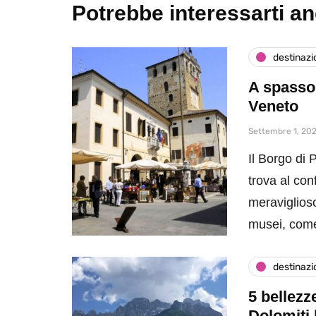
Potrebbe interessarti a
destinazi
A spasso 
Veneto
Settembre 1, 202
Il Borgo di P
trova al con
meraviglioso
musei, come
destinazi
5 bellezz
Dolomiti 