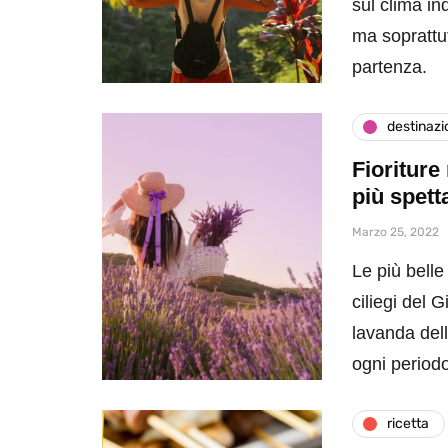
sul clima i
ma soprattu
partenza.
destinazi
Fioriture
più spett
Marzo 25, 2022
Le più belle
ciliegi del 
lavanda dell
ogni periodo
ricetta