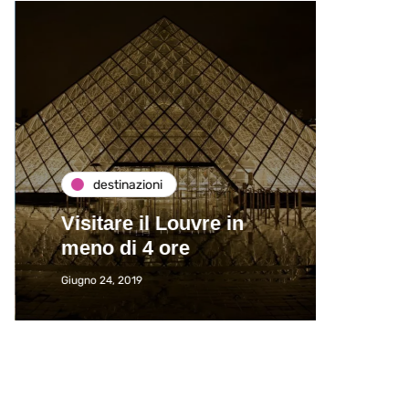
destinazioni
de
Visitare il Louvre in
Paros
meno di 4 ore
Immat
Giugno 24, 2019
Giugno 2