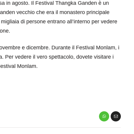
sa in agosto. Il Festival Thangka Ganden è un
Ganden vecchio che era il monastero principale
 migliaia di persone entrano all’interno per vedere
ione.
novembre e dicembre. Durante il Festival Monlam, i
Per vedere il vero spettacolo, dovete visitare i
eventi
 Festival Monlam.
cia di
Eventi di aprile 2026 a
aggio
Rimini e dintorni
Marzo 31, 2026