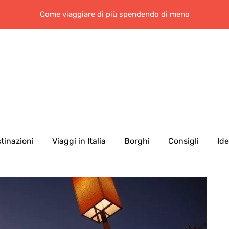
Come viaggiare di più spendendo di meno
tinazioni
Viaggi in Italia
Borghi
Consigli
Id