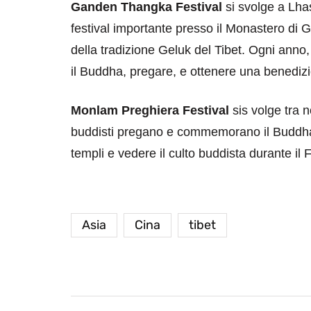
Ganden Thangka Festival
si svolge a Lha
festival importante presso il Monastero di 
della tradizione Geluk del Tibet. Ogni anno,
il Buddha, pregare, e ottenere una benediz
Monlam Preghiera Festival
sis volge tra 
buddisti pregano e commemorano il Buddha. 
destinazioni
destinazioni
templi e vedere il culto buddista durante il
sitare il Louvre in
Paros e la Gre
no di 4 ore
Immaturi il Vi
no 24, 2019
Giugno 26, 2013
Asia
Cina
tibet