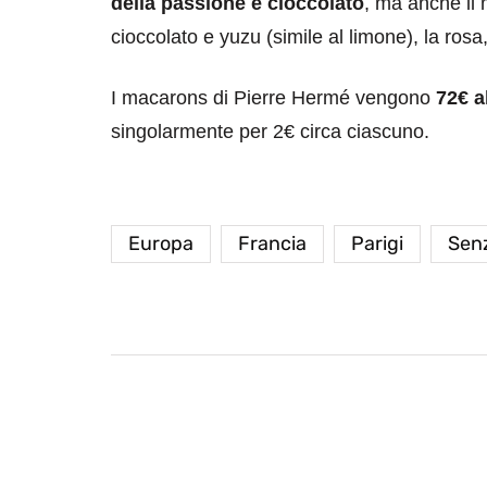
della passione e cioccolato
, ma anche il m
cioccolato e yuzu (simile al limone), la rosa,
I macarons di Pierre Hermé vengono
72€ a
singolarmente per 2€ circa ciascuno.
Europa
Francia
Parigi
Senz