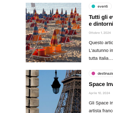
eventi
Tutti gli
e dintorn
Ottobre 1, 2024
Questo artic
L’autunno in
tutta Italia…
destinazi
Space Inv
Aprile 10, 2024
Gli Space I
artista fran