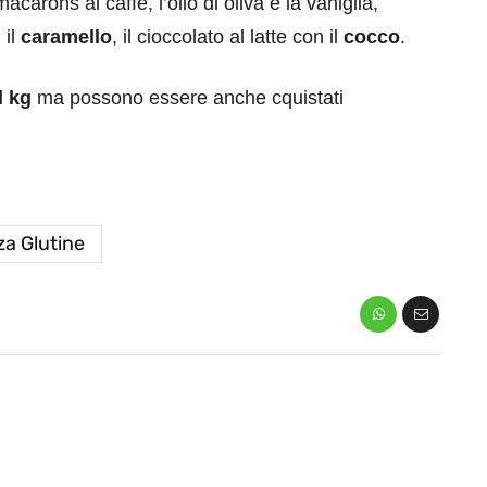
acarons al caffè, l’olio di oliva e la vaniglia,
 il
caramello
, il cioccolato al latte con il
cocco
.
l kg
ma possono essere anche cquistati
a Glutine