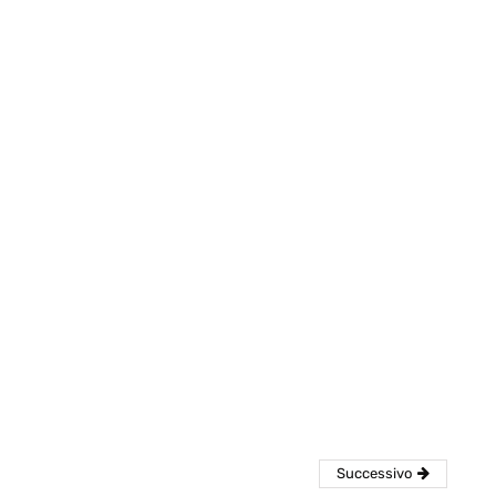
eventi
cia di
Eventi di aprile 2026 a
aggio
Rimini e dintorni
Marzo 31, 2026
Successivo