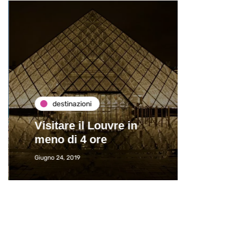
destinazioni
de
Visitare il Louvre in
Paros
meno di 4 ore
Immat
Giugno 24, 2019
Giugno 2