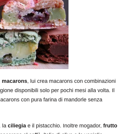
i
macarons
, lui crea macarons con combinazioni
ione disponibili solo per pochi mesi alla volta. Il
macarons con pura farina di mandorle senza
, la
ciliegia
e il pistacchio. Inoltre mogador,
frutto