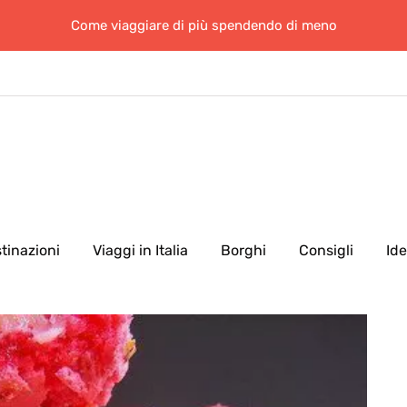
Come viaggiare di più spendendo di meno
tinazioni
Viaggi in Italia
Borghi
Consigli
Id