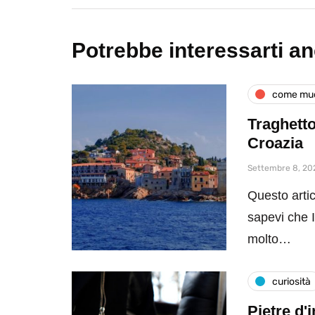
Potrebbe interessarti a
come muo
Traghetto
Croazia
Settembre 8, 20
Questo artic
sapevi che 
molto…
curiosità
Pietre d'