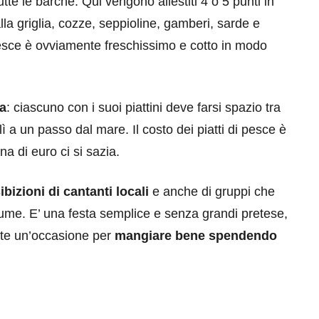
te le barche. Qui vengono allestiti 4 o 5 punti in
la griglia, cozze, seppioline, gamberi, sarde e
l pesce è ovviamente freschissimo e cotto in modo
a
: ciascuno con i suoi piattini deve farsi spazio tra
lì a un passo dal mare. Il costo dei piatti di pesce è
na di euro ci si sazia.
ibizioni di cantanti locali
e anche di gruppi che
stume. E’ una festa semplice e senza grandi pretese,
te un’occasione per
mangiare bene spendendo