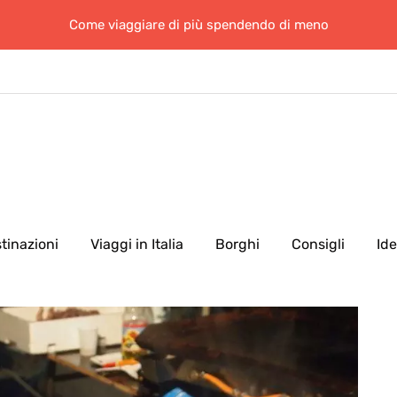
Come viaggiare di più spendendo di meno
tinazioni
Viaggi in Italia
Borghi
Consigli
Id