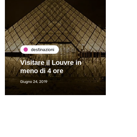
destinazioni
de
Visitare il Louvre in
Paros
meno di 4 ore
Immat
Giugno 24, 2019
Giugno 2