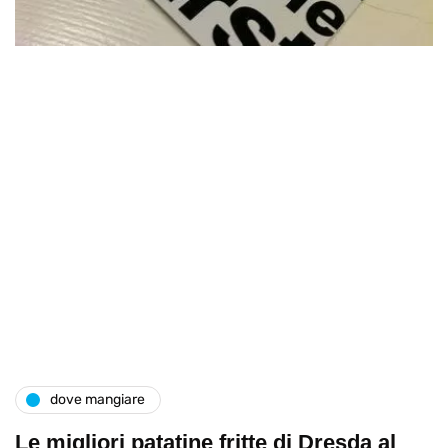
dove mangiare
Le migliori patatine fritte di Dresda al