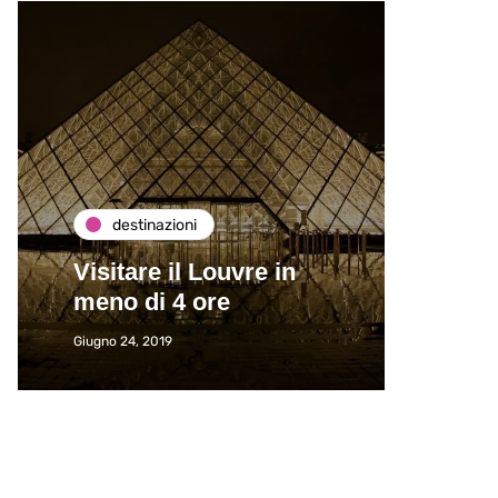
destinazioni
de
Visitare il Louvre in
Paros
meno di 4 ore
Immat
Giugno 24, 2019
Giugno 2