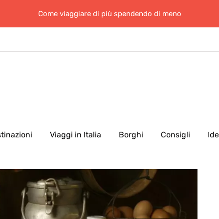
Come viaggiare di più spendendo di meno
tinazioni
Viaggi in Italia
Borghi
Consigli
Id