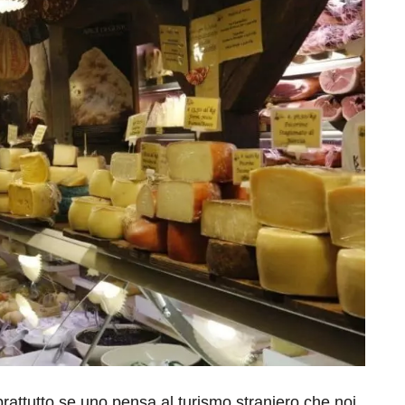
eventi
cia di
Eventi di aprile 2026 a
aggio
Rimini e dintorni
Marzo 31, 2026
attutto se uno pensa al turismo straniero che noi