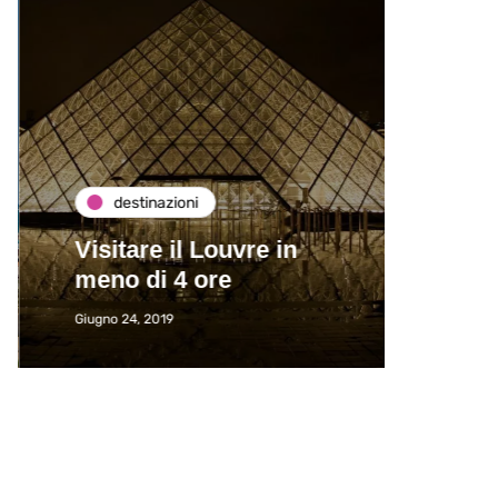
destinazioni
de
Visitare il Louvre in
Paros
meno di 4 ore
Immat
Giugno 24, 2019
Giugno 2