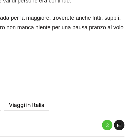
 e vai di persone era continuo.
ada per la maggiore, troverete anche fritti, supplì,
ntro non manca niente per una pausa pranzo al volo
eventi
cia di
Eventi di aprile 2026 a
aggio
Rimini e dintorni
Marzo 31, 2026
Viaggi in Italia