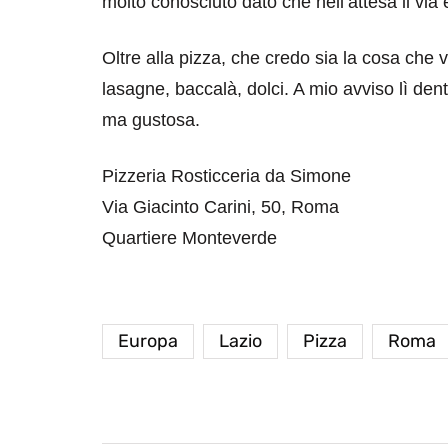
molto conosciuto dato che nell’attesa il via
Oltre alla pizza, che credo sia la cosa che v
lasagne, baccalà, dolci. A mio avviso lì de
ma gustosa.
Pizzeria Rosticceria da Simone
destinazioni
destinazioni
Via Giacinto Carini, 50, Roma
sitare il Louvre in
Paros e la Gre
Quartiere Monteverde
no di 4 ore
Immaturi il Vi
no 24, 2019
Giugno 26, 2013
Europa
Lazio
Pizza
Roma