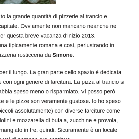
o la grande quantità di pizzerie al trancio e
a capitale. Ovviamente non mancano neanche nel
er questa breve vacanza d’inizio 2013,
a tipicamente romana e così, perlustrando in
izzeria rosticceria da
Simone
.
per il lungo. La gran parte dello spazio è dedicata
on ogni genere di farcitura. La pizza al trancio si
e abbia speso meno o risparmiato. Vi posso però
ente e le pizze son veramente gustose. Io ho speso
iccoli assolutamente) con diverse farciture come
lini e mozzarella di bufala, zucchine e provola,
angiato in tre, quindi. Sicuramente è un locale