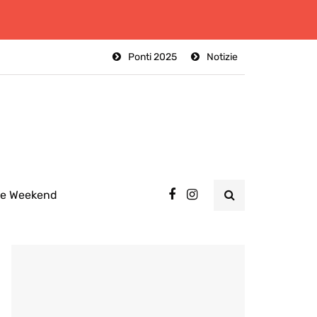
Ponti 2025
Notizie
ee Weekend