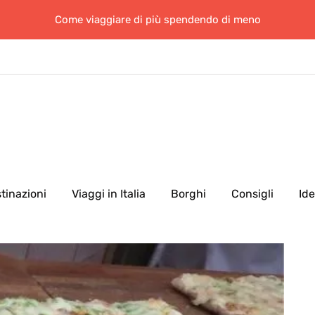
Come viaggiare di più spendendo di meno
tinazioni
Viaggi in Italia
Borghi
Consigli
Id