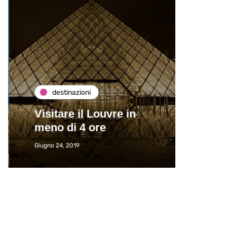
destinazioni
de
Visitare il Louvre in
Paros
meno di 4 ore
Immat
Giugno 24, 2019
Giugno 2