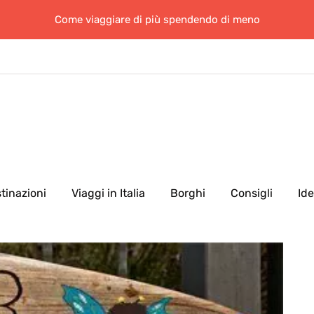
Come viaggiare di più spendendo di meno
tinazioni
Viaggi in Italia
Borghi
Consigli
Id