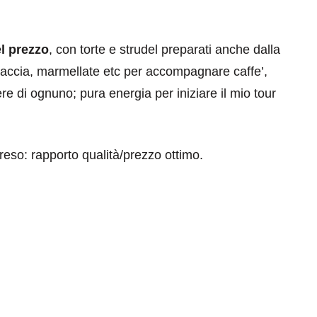
l prezzo
, con torte e strudel preparati anche dalla
caccia, marmellate etc per accompagnare caffe’,
ere di ognuno; pura energia per iniziare il mio tour
eventi
reso: rapporto qualità/prezzo ottimo.
cia di
Eventi di aprile 2026 a
aggio
Rimini e dintorni
Marzo 31, 2026