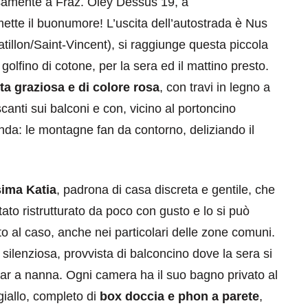
isamente a Fraz. Oley Dessus 19, a
ette il buonumore! L’uscita dell’autostrada è Nus
tillon/Saint-Vincent), si raggiunge questa piccola
golfino di cotone, per la sera ed il mattino presto.
tta graziosa e di colore rosa
, con travi in legno a
scanti sui balconi e con, vicino al portoncino
anda: le montagne fan da contorno, deliziando il
ima Katia
, padrona di casa discreta e gentile, che
to ristrutturato da poco con gusto e lo si può
iato al caso, anche nei particolari delle zone comuni.
 silenziosa, provvista di balconcino dove la sera si
dar a nanna. Ogni camera ha il suo bagno privato al
 giallo, completo di
box doccia e phon a parete
,