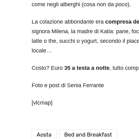
come negli alberghi (cosa non da poco).
La colazione abbondante era
compresa de
signora Milena, la madre di Katia: pane, fo
latte o the, succhi o yogurt, secondo il piac
locale…
destinazioni
destinazioni
Costo? Euro
35 a testa a notte
, tutto comp
sitare il Louvre in
Paros e la Gre
no di 4 ore
Immaturi il Vi
Foto e post di Senia Ferrante
no 24, 2019
Giugno 26, 2013
[vlcmap]
Aosta
Bed and Breakfast