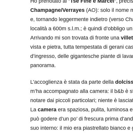
Ho prenotato al “
Tse Fine e Marcel
“, prec
Champagne/Verrayes
(AO): solo il nome m
e, tornando leggermente indietro (verso Cha
località a 600m s.l.m.; è quindi d’obbligo un 
Arrivando mi son trovata di fronte una
ville
vista e pietra, tutta tempestata di gerani ca
d’ingresso, delle gigantesche piante di lav
panorama.
L’accoglienza è stata da parte della
dolciss
m’ha accompagnato alla camera: il b&b è sta
notare dai piccoli particolari; niente è lasc
La
camera
era spaziosa, pulita, luminosa e
può godere d’un po’ di frescura prima d’an
suo interno: il mio era piastrellato bianco e