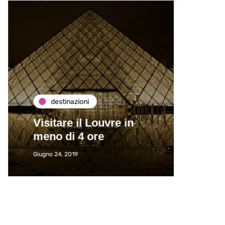
destinazioni
de
Visitare il Louvre in
Paros
meno di 4 ore
Immat
Giugno 24, 2019
Giugno 2