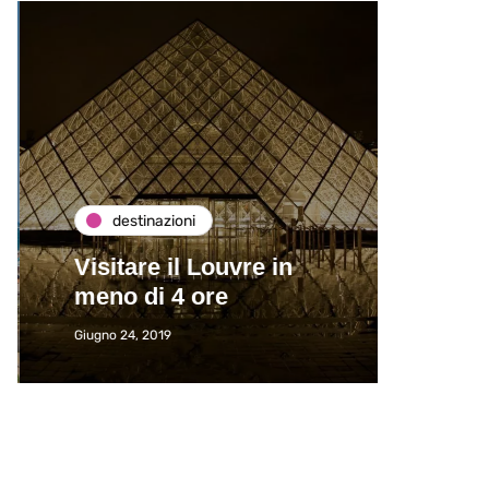
destinazioni
de
Visitare il Louvre in
Paros
meno di 4 ore
Immat
Giugno 24, 2019
Giugno 2