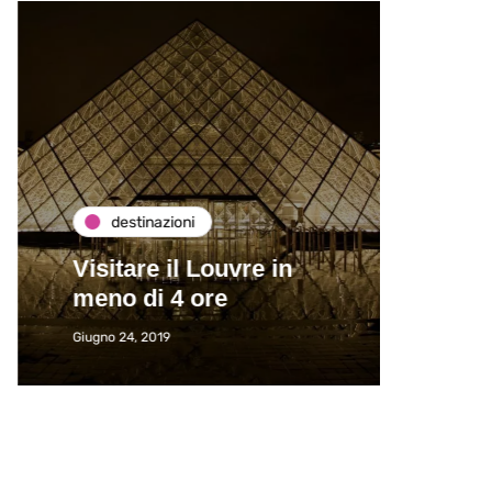
destinazioni
de
Visitare il Louvre in
Paros
meno di 4 ore
Immat
Giugno 24, 2019
Giugno 2