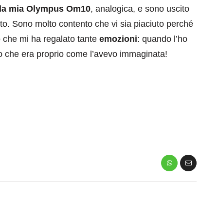
 la mia Olympus Om10
, analogica, e sono uscito
atto. Sono molto contento che vi sia piaciuto perché
o che mi ha regalato tante
emozioni
: quando l’ho
o che era proprio come l’avevo immaginata!
eventi
cia di
Eventi di aprile 2026 a
aggio
Rimini e dintorni
Marzo 31, 2026