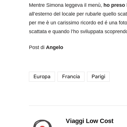
Mentre Simona leggeva il menù,
ho preso
all’esterno del locale per rubarle quello sc
per me è un carissimo ricordo ed é una fot
scattata e quando l’ho sviluppata scoprend
Post di
Angelo
destinazioni
destinazioni
sitare il Louvre in
Paros e la Gre
Europa
Francia
Parigi
no di 4 ore
Immaturi il Vi
no 24, 2019
Giugno 26, 2013
Viaggi Low Cost