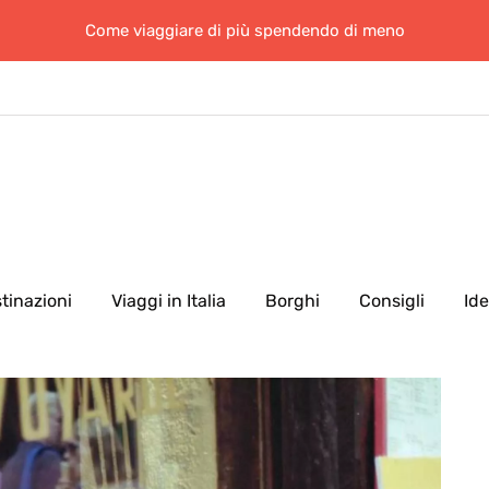
Come viaggiare di più spendendo di meno
tinazioni
Viaggi in Italia
Borghi
Consigli
Id