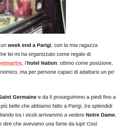
 un
week end a Parigi
, con la mia ragazza
che lei mi ha organizzato come regalo di
ontmartre
, l’
hotel Nation
: ottimo come posizione,
onomico, ma per persone capaci di adattarsi un po’
Saint Germaine
e da lì proseguimmo a piedi fino a
iù belle che abbiamo fatto a Parigi, tra splendidi
agliando tra i vicoli arrivammo a vedere
Notre Dame
,
tile dire che avevamo una fame da lupi! Così