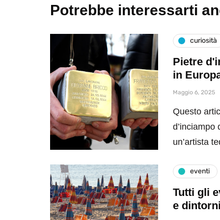
Potrebbe interessarti a
curiosità
Pietre d'
in Europ
Maggio 6, 2025
Questo artic
d’inciampo da
un’artista 
eventi
Tutti gli
e dintorn