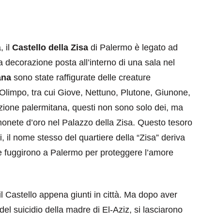
, il
Castello della Zisa
di Palermo è legato ad
 decorazione posta all’interno di una sala nel
ana
sono state raffigurate delle creature
eventi
l’Olimpo, tra cui Giove, Nettuno, Plutone, Giunone,
cia di
Eventi di aprile 2026 a
zione palermitana, questi non sono solo dei, ma
aggio
Rimini e dintorni
ete d’oro nel Palazzo della Zisa. Questo tesoro
Marzo 31, 2026
ti, il nome stesso del quartiere della “Zisa” deriva
che fuggirono a Palermo per proteggere l’amore
l Castello appena giunti in città. Ma dopo aver
del suicidio della madre di El-Aziz, si lasciarono