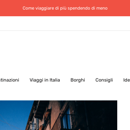
Come viaggiare di più spendendo di meno
tinazioni
Viaggi in Italia
Borghi
Consigli
Id