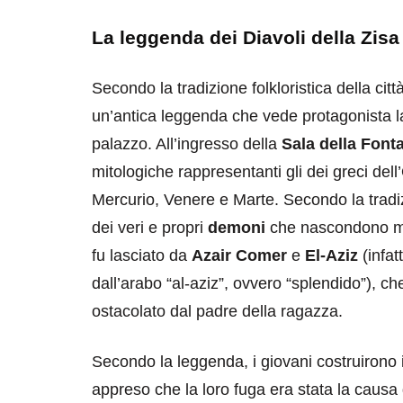
La leggenda dei Diavoli della Zisa
Secondo la tradizione folkloristica della città
un’antica leggenda che vede protagonista la
palazzo. All’ingresso della
Sala della Font
destinazioni
destinazioni
mitologiche rappresentanti gli dei greci del
sitare il Louvre in
Paros e la Gre
Mercurio, Venere e Marte. Secondo la tradi
no di 4 ore
Immaturi il Vi
dei veri e propri
demoni
che nascondono mon
no 24, 2019
Giugno 26, 2013
fu lasciato da
Azair Comer
e
El-Aziz
(infat
dall’arabo “al-aziz”, ovvero “splendido”), 
ostacolato dal padre della ragazza.
Secondo la leggenda, i giovani costruirono i
appreso che la loro fuga era stata la causa 