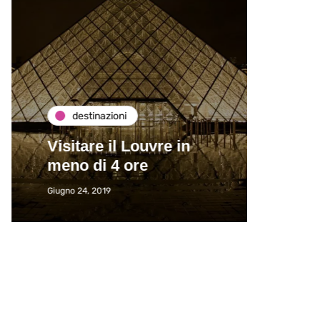
destinazioni
de
Visitare il Louvre in
Paros
meno di 4 ore
Immat
Giugno 24, 2019
Giugno 2