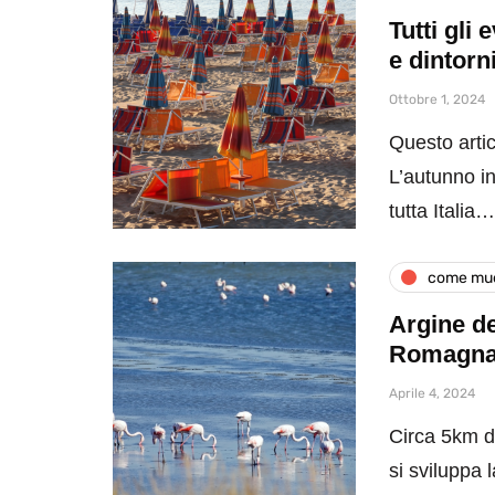
Tutti gli
e dintorn
Ottobre 1, 2024
Questo artic
L’autunno in
tutta Italia…
come muo
Argine de
Romagn
Aprile 4, 2024
Circa 5km di
si sviluppa 