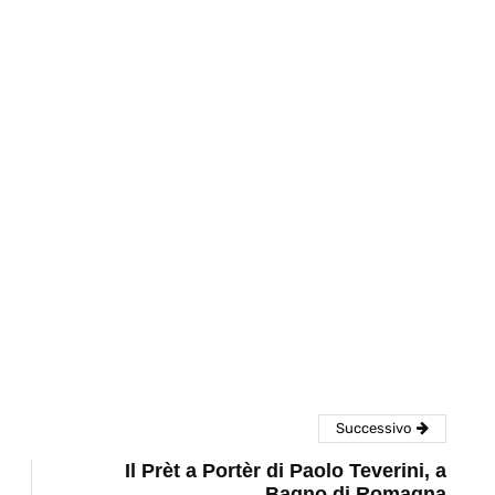
eventi
cia di
Eventi di aprile 2026 a
aggio
Rimini e dintorni
Marzo 31, 2026
Successivo
Il Prèt a Portèr di Paolo Teverini, a
Bagno di Romagna