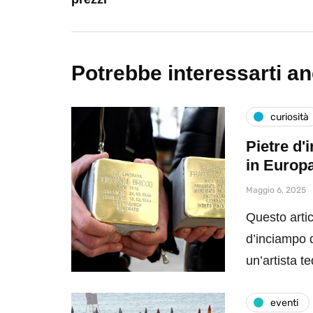
Potrebbe interessarti a
curiosità
Pietre d'
in Europ
Maggio 6, 2025
Questo artic
d’inciampo da
un’artista 
eventi