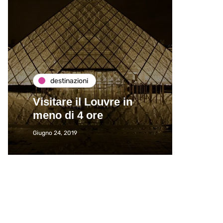
destinazioni
de
Visitare il Louvre in
Paros
meno di 4 ore
Immat
Giugno 24, 2019
Giugno 2